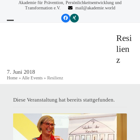
Skip
Akademie für Prävention, Persönlichkeitsentwicklung und
Transformation e.V.
mail@akademie.world
to
content
Facebook
Xing
Open
Close
mobile
mobile
Resi
menu
menu
lien
z
7. Juni 2018
Home
»
Alle Events
»
Resilienz
Diese Veranstaltung hat bereits stattgefunden.