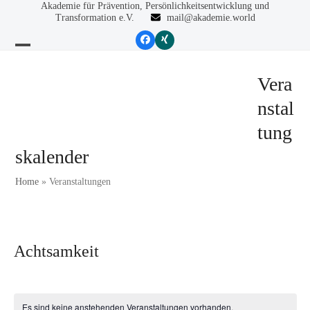
Skip
Akademie für Prävention, Persönlichkeitsentwicklung und
Transformation e.V.
mail@akademie.world
to
content
Facebook
Xing
Open
Close
mobile
mobile
Vera
menu
menu
nstal
tung
skalender
Home
»
Veranstaltungen
Achtsamkeit
Es sind keine anstehenden Veranstaltungen vorhanden.