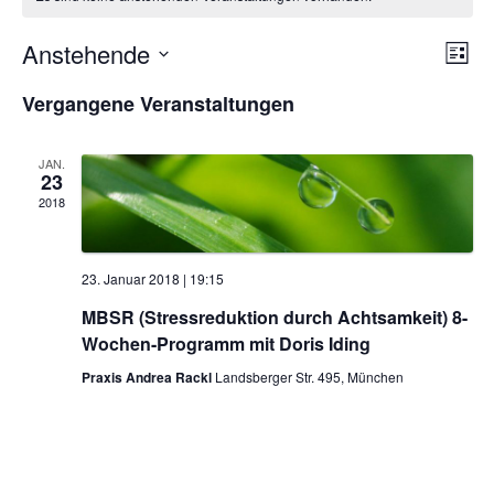
Anstehende
A
Liste
V
Datum
n
e
Vergangene Veranstaltungen
wählen.
s
r
a
i
JAN.
n
23
c
2018
s
h
t
t
a
23. Januar 2018 | 19:15
e
l
t
MBSR (Stressreduktion durch Achtsamkeit) 8-
n
Wochen-Programm mit Doris Iding
u
-
n
Praxis Andrea Rackl
Landsberger Str. 495, München
N
g
a
A
v
n
s
i